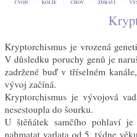
ÚVOD
KOLIE
CHOV
ZDRAVÍ
VÝ
Kryp
Kryptorchismus je vrozená geneti
V důsledku poruchy genů je naruš
zadržené buď v tříselném kanále,
vývoj začíná.
Kryptorchismus je vývojová vad
nesestoupla do šourku.
U štěňátek samčího pohlaví j
nahmatat varlata od 5. týdne věku